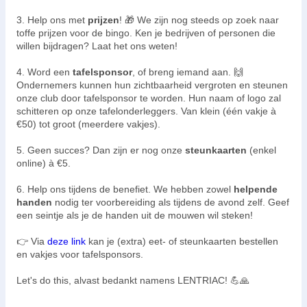
3. Help ons met
prijzen
! 🎁 We zijn nog steeds op zoek naar
toffe prijzen voor de bingo. Ken je bedrijven of personen die
willen bijdragen? Laat het ons weten!
4. Word een
tafelsponsor
, of breng iemand aan. 🙌
Ondernemers kunnen hun zichtbaarheid vergroten en steunen
onze club door tafelsponsor te worden. Hun naam of logo zal
schitteren op onze tafelonderleggers. Van klein (één vakje à
€50) tot groot (meerdere vakjes).
5. Geen succes? Dan zijn er nog onze
steunkaarten
(enkel
online) à €5.
6. Help ons tijdens de benefiet. We hebben zowel
helpende
handen
nodig ter voorbereiding als tijdens de avond zelf. Geef
een seintje als je de handen uit de mouwen wil steken!
👉 Via
deze link
kan je (extra) eet- of steunkaarten bestellen
en vakjes voor tafelsponsors.
Let's do this, alvast bedankt namens LENTRIAC! 💪🙏