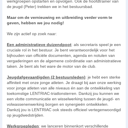
werkgroepen opstarten en opvolgen. Ook de hoofdtrainer van
de jeugd (Peter) trekken we in het bestuursbad.
Maar om de vernieuwing en uitbreiding verder vorm te
geven, hebben we jou nodig!
We zijn actief op zoek naar:
Een administratieve duizendpoot
: als secretaris speel je een
cruciale rol in het bestuur. Je bent verantwoordelijk voor het
bijhouden van officiële documenten, agenda en notulen van
vergaderingen en de algemene coördinatie van administratieve
taken. Je bent als het ware de motor van de club.
Jeugdafgevaardigden (2 bestuursleden)
: je hebt een sterke
affiniteit met onze jonge atleten. Je draagt bij aan onze werking
voor jonge atleten van alle niveaus én aan de ontwikkeling van
toekomstige LENTRIAC-triatlonsterren. Dankzij jou kunnen we
een vlotte communicatie en wisselwerking tussen de jeugd- en
volwassenenwerking borgen en synergieën ontwikkelen.
Dankzij jou is LENTRIAC ook steeds officieel vertegenwoordigd
op jeugdwedstrijden.
Werkgroepleden
: we lanceren binnenkort verschillende