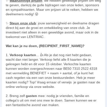
✨
Waanzinnige prijzen
: we hebben geweldige prijzen om weg
te geven, dankzij de gulle bijdragen van onze leden, sponsors
en sympathisanten. Maar om prijzen uit te reiken, hebben we
deelnemers nodig! 😜
✨
Steun onze club
: jouw aanwezigheid en deelname dragen
direct bij aan de groei en ontwikkeling van onze club. Je
investeert niet alleen in een geweldige avond, maar ook in de
toekomst van LENTRIAC.
Wat kan je nu doen, {RECIPIENT_FIRST_NAME}?
1.
Verkoop kaarten
... 👍 Als je dat nog niet hebt gedaan,
wacht dan niet langer. Verkoop liefst alle 8 kaarten die je
gekregen hebt en dit voor 15 oktober. Verkochte kaarten
kunnen worden overgeschreven naar BE50 7310 2522 4318
met vermelding BENEFIET + naam + aantal, of je kunt het
cash regelen via een van onze bestuursleden. Heb je meer
kaarten nodig? Top! Vraag ernaar of verwijs je gasten naar de
online verkoop via onze website.
2. Breng zelf
gasten
mee: nodig je vrienden, familie en
collega's uit om met ons mee te doen. Samen kunnen we er
een fantastische avond van maken.