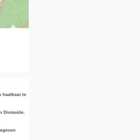
n haalbaar te
in Dismuide.
gegeven