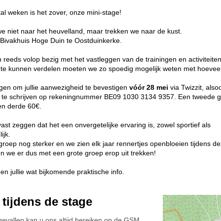
al weken is het zover, onze mini-stage!
we niet naar het heuvelland, maar trekken we naar de kust.
 Bivakhuis Hoge Duin te Oostduinkerke.
jn reeds volop bezig met het vastleggen van de trainingen en activiteit
te kunnen verdelen moeten we zo spoedig mogelijk weten met hoevee
en om jullie aanwezigheid te bevestigen
vóór 28 mei
via Twizzit, als
 te schrijven op rekeningnummer BE09 1030 3134 9357. Een tweede ge
en derde 60€.
st zeggen dat het een onvergetelijke ervaring is, zowel sportief als
ijk.
roep nog sterker en we zien elk jaar rennertjes openbloeien tijdens d
n we er dus met een grote groep erop uit trekken!
en jullie wat bijkomende praktische info.
 tijdens de stage
gevallen kan u ons altijd bereiken op de GSM.