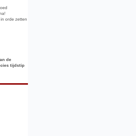
goed
ma!
in orde zetten
aan de
ies tijdstip