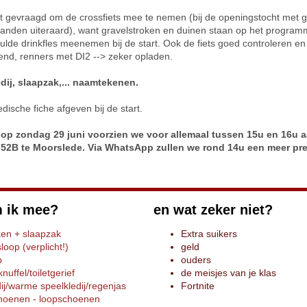
t gevraagd om de crossfiets mee te nemen (bij de openingstocht met 
nden uiteraard), want gravelstroken en duinen staan op het program
lde drinkfles meenemen bij de start. Ook de fiets goed controleren en 
end, renners met DI2 --> zeker opladen.
edij, slaapzak,... naamtekenen.
dische fiche afgeven bij de start.
op zondag 29 juni voorzien we voor allemaal tussen 15u en 16u 
 52B te Moorslede. Via WhatsApp zullen we rond 14u een meer prec
 ik mee?
en wat zeker niet?
en + slaapzak
Extra suikers
oop (verplicht!)
geld
p
ouders
uffel/toiletgerief
de meisjes van je klas
dij/warme speelkledij/regenjas
Fortnite
hoenen - loopschoenen