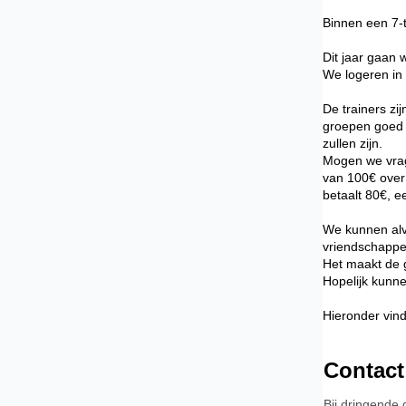
Binnen een 7-t
Dit jaar gaan 
We logeren in
De trainers zi
groepen goed 
zullen zijn.
Mogen we vrag
van 100€ over
betaalt 80€, e
We kunnen alva
vriendschappel
Het maakt de g
Hopelijk kunne
Hieronder vind
Contact
Bij dringende 