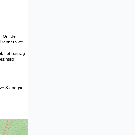
en. Om de
l renners we
ook het bedrag
zinslid
eze 3-daagse!