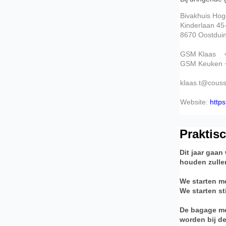
Bivakhuis Hog
Kinderlaan 45
8670 Oostdui
GSM Klaas +
GSM Keuken +3
klaas.t@cous
Website:
https
Praktis
Dit jaar gaan
houden zullen
We starten me
We starten st
De bagage m
worden bij de