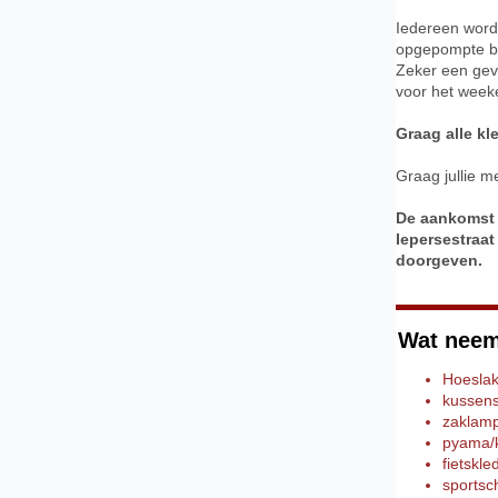
Iedereen word
opgepompte ba
Zeker een gevu
voor het week
Graag alle kl
Graag jullie me
De aankomst 
Iepersestraat
doorgeven.
Wat neem
Hoeslak
kussensl
zaklam
pyama/kn
fietskle
sportsc