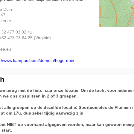
e Duin
-47
nkerke
32 477 93 02 41
2 478 73 64 25 (Virginie)
see.eu
://www.kampas.be/nl/domein/hoge-duin
ch
 we terug met de fiets naar onze locatie. Om de tocht voor iederee
 we ons opsplitsen in 2 of 3 groepen.
t alle groepen op de dezelfde locatie: Sportcomplex de Pluimen 
ipt om 17u, dus zeker tijdig aanwezig zijn.
oet NIET op voorhand afgegeven worden, maar kan gewoon mee
 start.