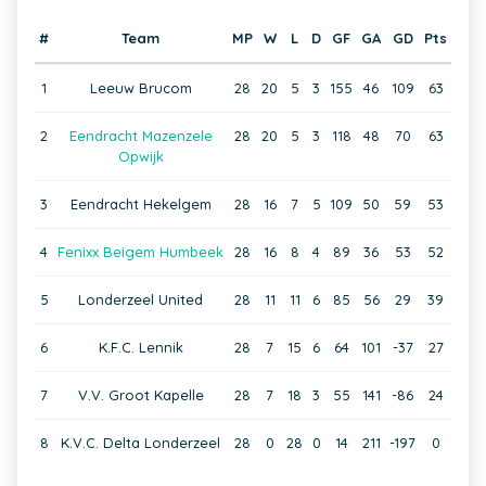
#
Team
MP
W
L
D
GF
GA
GD
Pts
1
Leeuw Brucom
28
20
5
3
155
46
109
63
2
Eendracht Mazenzele
28
20
5
3
118
48
70
63
Opwijk
3
Eendracht Hekelgem
28
16
7
5
109
50
59
53
4
Fenixx Beigem Humbeek
28
16
8
4
89
36
53
52
5
Londerzeel United
28
11
11
6
85
56
29
39
6
K.F.C. Lennik
28
7
15
6
64
101
-37
27
7
V.V. Groot Kapelle
28
7
18
3
55
141
-86
24
8
K.V.C. Delta Londerzeel
28
0
28
0
14
211
-197
0