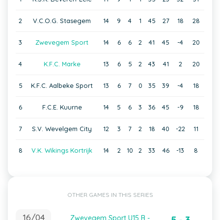
2
V.C.O.G. Stasegem
14
9
4
1
45
27
18
28
3
Zwevegem Sport
14
6
6
2
41
45
-4
20
4
K.F.C. Marke
13
6
5
2
43
41
2
20
5
K.F.C. Aalbeke Sport
13
6
7
0
35
39
-4
18
6
F.C.E. Kuurne
14
5
6
3
36
45
-9
18
7
S.V. Wevelgem City
12
3
7
2
18
40
-22
11
8
V.K. Wikings Kortrijk
14
2
10
2
33
46
-13
8
OTHER GAMES IN THIS SERIES
16/04
Zwevegem Sport U15 B -
5 - 3