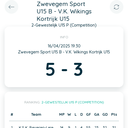
Zwevegem Sport
U15 B - V.K. Wikings
Kortrijk U15
2-Gewestelijk U15 P (Competition)
INFO
16/04/2025 19:30
Zwevegem Sport U15 B - V.K. Wikings Kortrijk U15
5 - 3
RANKING:
2-GEWESTELIJK U15 P (COMPETITION)
#
Team
MP
W
L
D
GF
GA
GD
Pts
1
K.S.K. Beveren-Leie
14
9
1
4
55
23
32
31