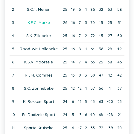
2
S.C.T. Menen
25
19
5
1
85
32
53
58
3
K.F.C. Marke
26
16
7
3
70
45
25
51
4
S.K. Zillebeke
25
16
7
2
72
45
27
50
5
Rood-Wit Hollebeke
25
16
8
1
64
36
28
49
6
K.S.V. Moorsele
25
14
7
4
63
25
38
46
7
R.J.H. Comines
25
13
9
3
59
47
12
42
8
S.C. Zonnebeke
25
12
12
1
57
56
1
37
9
K. Rekkem Sport
24
6
13
5
43
63
-20
23
10
Fc Dadizele Sport
24
5
13
6
40
68
-28
21
11
Sparta Kruiseke
25
6
17
2
33
72
-39
20