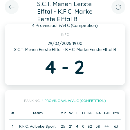
S.C.T. Menen Eerste
Elftal - K.F.C. Marke
Eerste Elftal B
4 Provinciaal Wvl C (Competition)
INFO
29/03/2025 19:00
S.C.T. Menen Eerste Elftal - K.F.C. Marke Eerste Elftal B
4 - 2
RANKING:
4 PROVINCIAAL WVL C (COMPETITION)
#
Team
MP
W
L
D
GF
GA
GD
Pts
1
K.F.C. Aalbeke Sport
25
21
4
0
82
38
44
63