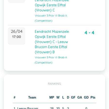
Eendracht Mazenzele
Opwijk Eerste Elftal
(Vrouwen) C
Vrouwen 3 Prov Vl Brab A
(Competition)
26/04
Eendracht Mazenzele
4 - 4
17:00
Opwijk Eerste Elftal
(Vrouwen) C - Leeuw
Brucom Eerste Elftal
(Vrouwen) B
Vrouwen 3 Prov Vl Brab A
(Competition)
RANKING
#
Team
MP
W
L
D
GF
GA
GD
Pts
1
Leeuw Brucom
28
20
5
3
0