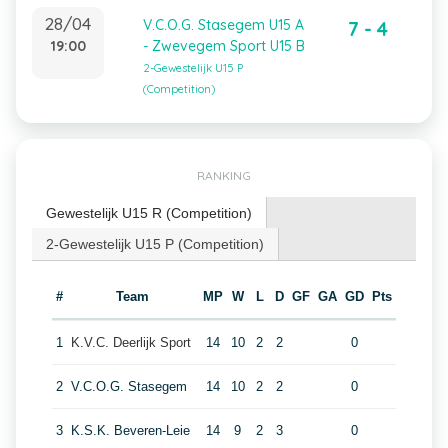
28/04
V.C.O.G. Stasegem U15 A
7 - 4
19:00
- Zwevegem Sport U15 B
2-Gewestelijk U15 P
(Competition)
RANKING
Gewestelijk U15 R (Competition)
2-Gewestelijk U15 P (Competition)
#
Team
MP
W
L
D
GF
GA
GD
Pts
1
K.V.C. Deerlijk Sport
14
10
2
2
0
2
V.C.O.G. Stasegem
14
10
2
2
0
3
K.S.K. Beveren-Leie
14
9
2
3
0