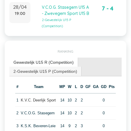
28/04
V.C.O.G. Stasegem U15 A
7 - 4
19:00
- Zwevegem Sport U15 B
2-Gewestelijk U15 P
(Competition)
RANKING
Gewestelijk U15 R (Competition)
2-Gewestelijk U15 P (Competition)
#
Team
MP
W
L
D
GF
GA
GD
Pts
1
K.V.C. Deerlijk Sport
14
10
2
2
0
2
V.C.O.G. Stasegem
14
10
2
2
0
3
K.S.K. Beveren-Leie
14
9
2
3
0