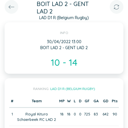
BOIT LAD 2 - GENT
LAD 2
LAD D1 R (Belgium Rugby)
INFO
30/04/2022 13:00
BOIT LAD 2 - GENT LAD 2
10 - 14
RANKING:
LAD D1 R (BELGIUM RUGBY)
#
Team
MP
W
L
D
GF
GA
GD
Pts
1
Royal Kituro
18
18
0
0
725
83
642
90
Schaerbeek RC LAD 2