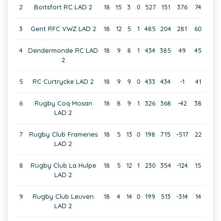
2
Boitsfort RC LAD 2
18
15
3
0
527
151
376
74
3
Gent RFC VWZ LAD 2
18
12
5
1
485
204
281
60
4
Dendermonde RC LAD
18
9
8
1
434
385
49
45
2
5
RC Curtrycke LAD 2
18
9
9
0
433
434
-1
41
6
Rugby Coq Mosan
18
8
9
1
326
368
-42
38
LAD 2
7
Rugby Club Frameries
18
5
13
0
198
715
-517
22
LAD 2
8
Rugby Club La Hulpe
18
5
12
1
230
354
-124
15
LAD 2
9
Rugby Club Leuven
18
4
14
0
199
513
-314
14
LAD 2