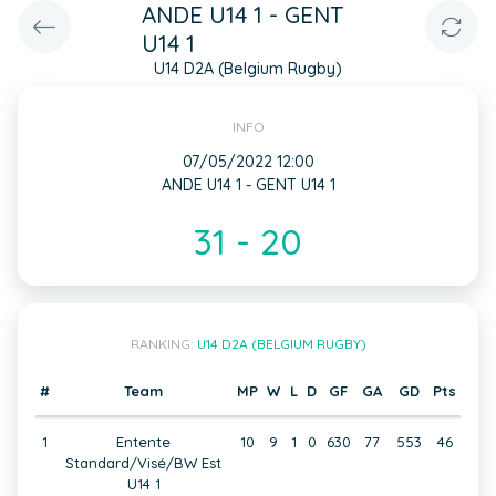
ANDE U14 1 - GENT
U14 1
U14 D2A (Belgium Rugby)
INFO
07/05/2022 12:00
ANDE U14 1 - GENT U14 1
31 - 20
RANKING:
U14 D2A (BELGIUM RUGBY)
#
Team
MP
W
L
D
GF
GA
GD
Pts
1
Entente
10
9
1
0
630
77
553
46
Standard/Visé/BW Est
U14 1