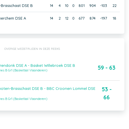
-Brasschaat DSE B
14
4
10
0
801
904
-103
22
Berchem DSE A
14
2
12
0
677
874
-197
18
OVERIGE WEDSTRIJDEN IN DEZE REEKS
endonk DSE A - Basket Willebroek DSE B
59 - 63
es B Gr1 (Basketbal Vlaanderen)
53 -
hoten-Brasschaat DSE B - BBC Croonen Lommel DSE
66
es B Gr1 (Basketbal Vlaanderen)