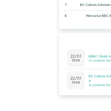
7
BC Cobras Schoten
8
Mercurius BBC 
22/01
KBBC Okido Ar
13:00
2e Landelijke Dam
BC Cobras Sc
22/01
A
13:00
2e Landelijke Dam