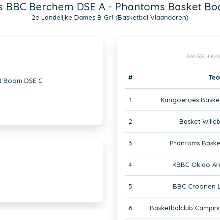
s BBC Berchem DSE A - Phantoms Basket B
2e Landelijke Dames B Gr1 (Basketbal Vlaanderen)
RANGSCHIKKI
#
Te
et Boom DSE C
1
Kangoeroes Baske
2
Basket Wille
3
Phantoms Bask
4
KBBC Okido Ar
5
BBC Croonen 
6
Basketbalclub Campini