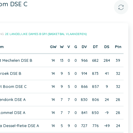
oom DSE C
NG:
2E LANDELIJKE DAMES B GR1 (BASKETBAL VLAANDEREN)
am
GW
W
V
G
DV
DT
DS
Ptn
t Mechelen DSE B
14
13
0
0
966
682
284
39
broek DSE B
14
9
5
0
914
873
41
32
et Boom DSE C
14
9
5
0
866
857
9
32
endonk DSE A
14
7
7
0
830
806
24
28
Lommel DSE A
14
7
7
0
841
850
-9
28
a Dessel-Retie DSE A
14
5
9
0
727
776
-49
24