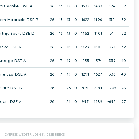
ois-Winkel DSE A
26
13
13
0
1373
1497
-124
52
gem-Moorsele DSE B
26
13
13
0
1622
1490
132
52
rtrijk Spurs DSE D
26
13
13
0
1452
1401
51
52
beke DSE A
26
8
18
0
1429
1800
-371
42
 Brugge DSE A
26
7
19
0
1235
1574
-339
40
ne vzw DSE A
26
7
19
0
1291
1627
-336
40
lare DSE B
26
1
25
0
991
2194
-1203
28
lgem DSE A
26
1
24
0
997
1689
-692
27
OVERIGE WEDSTRIJDEN IN DEZE REEKS