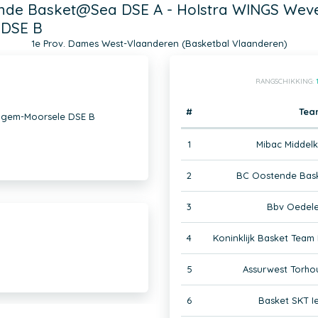
nde Basket@Sea DSE A - Holstra WINGS Wev
 DSE B
1e Prov. Dames West-Vlaanderen (Basketbal Vlaanderen)
RANGSCHIKKING:
#
Tea
lgem-Moorsele DSE B
1
Mibac Middel
2
BC Oostende Bas
3
Bbv Oedel
4
Koninklijk Basket Tea
5
Assurwest Torho
6
Basket SKT I