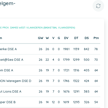
elgem-
1E PROV. DAMES WEST-VLAANDEREN (BASKETBAL VLAANDEREN)
m
GW
W
V
G
DV
DT
DS
Ptn
kerke DSE A
26
26
0
0
1981
1139
842
78
ket@Sea DSE A
26
22
4
0
1799
1299
500
70
em DSE A
26
19
7
0
1721
1316
405
64
m ION Waregem DSE D
26
19
7
0
1746
1322
424
64
ut Lions DSE A
26
19
7
0
1676
1291
385
64
eper DSE B
26
14
12
0
1619
1293
326
54