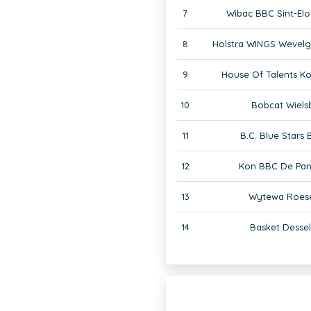
7
Wibac BBC Sint-Elo
8
Holstra WINGS Wevel
9
House Of Talents Ko
10
Bobcat Wiels
11
B.C. Blue Stars
12
Kon BBC De Pan
13
Wytewa Roese
14
Basket Desse