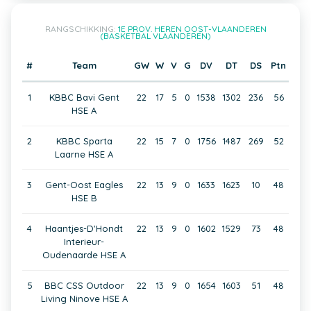
RANGSCHIKKING:
1E PROV. HEREN OOST-VLAANDEREN
(BASKETBAL VLAANDEREN)
#
Team
GW
W
V
G
DV
DT
DS
Ptn
1
KBBC Bavi Gent
22
17
5
0
1538
1302
236
56
HSE A
2
KBBC Sparta
22
15
7
0
1756
1487
269
52
Laarne HSE A
3
Gent-Oost Eagles
22
13
9
0
1633
1623
10
48
HSE B
4
Haantjes-D'Hondt
22
13
9
0
1602
1529
73
48
Interieur-
Oudenaarde HSE A
5
BBC CSS Outdoor
22
13
9
0
1654
1603
51
48
Living Ninove HSE A