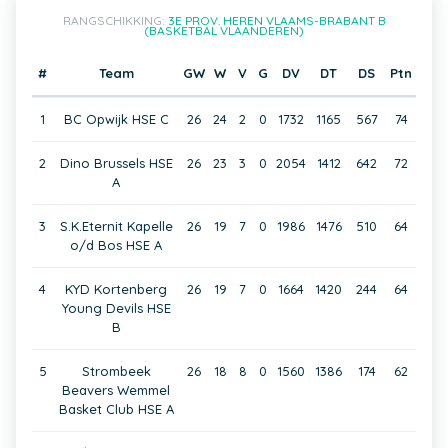
RANGSCHIKKING:
3E PROV. HEREN VLAAMS-BRABANT B
(BASKETBAL VLAANDEREN)
#
Team
GW
W
V
G
DV
DT
DS
Ptn
1
BC Opwijk HSE C
26
24
2
0
1732
1165
567
74
2
Dino Brussels HSE
26
23
3
0
2054
1412
642
72
A
3
S.K.Eternit Kapelle
26
19
7
0
1986
1476
510
64
o/d Bos HSE A
4
KYD Kortenberg
26
19
7
0
1664
1420
244
64
Young Devils HSE
B
5
Strombeek
26
18
8
0
1560
1386
174
62
Beavers Wemmel
Basket Club HSE A