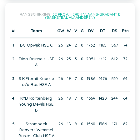
RANGSCHIKKING:
3E PROV. HEREN VLAAMS-BRABANT B
(BASKETBAL VLAANDEREN)
#
Team
GW
W
V
G
DV
DT
DS
Ptn
1
BC Opwijk HSE C
26
24
2
0
1732
1165
567
74
2
Dino Brussels HSE
26
23
3
0
2054
1412
642
72
A
3
S.K.Eternit Kapelle
26
19
7
0
1986
1476
510
64
o/d Bos HSE A
4
KYD Kortenberg
26
19
7
0
1664
1420
244
64
Young Devils HSE
B
5
Strombeek
26
18
8
0
1560
1386
174
62
Beavers Wemmel
Basket Club HSE A