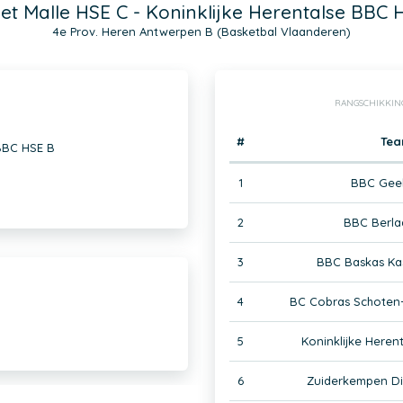
et Malle HSE C - Koninklijke Herentalse BBC 
4e Prov. Heren Antwerpen B (Basketbal Vlaanderen)
RANGSCHIKKIN
#
Te
 BBC HSE B
1
BBC Geel
2
BBC Berla
3
BBC Baskas Kas
4
BC Cobras Schoten-
5
Koninklijke Heren
6
Zuiderkempen D