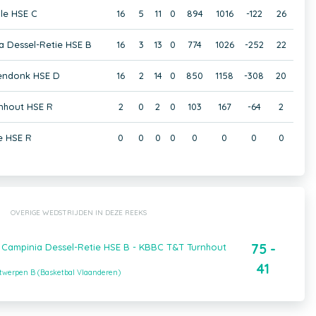
le HSE C
16
5
11
0
894
1016
-122
26
a Dessel-Retie HSE B
16
3
13
0
774
1026
-252
22
endonk HSE D
16
2
14
0
850
1158
-308
20
nhout HSE R
2
0
2
0
103
167
-64
2
e HSE R
0
0
0
0
0
0
0
0
OVERIGE WEDSTRIJDEN IN DEZE REEKS
75 -
 Campinia Dessel-Retie HSE B - KBBC T&T Turnhout
41
ntwerpen B (Basketbal Vlaanderen)