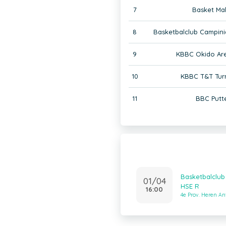
7
Basket Mal
8
Basketbalclub Campini
9
KBBC Okido Ar
10
KBBC T&T Tur
11
BBC Putt
Basketbalclub
01/04
HSE R
16:00
4e Prov. Heren A