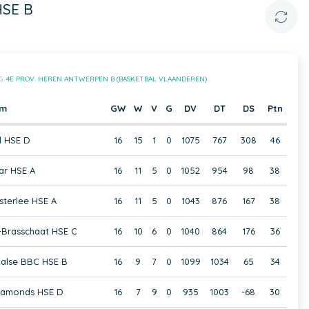
HSE B
G:
4E PROV. HEREN ANTWERPEN B (BASKETBAL VLAANDEREN)
am
GW
W
V
G
DV
DT
DS
Ptn
 HSE D
16
15
1
0
1075
767
308
46
ar HSE A
16
11
5
0
1052
954
98
38
terlee HSE A
16
11
5
0
1043
876
167
38
Brasschaat HSE C
16
10
6
0
1040
864
176
36
talse BBC HSE B
16
9
7
0
1099
1034
65
34
iamonds HSE D
16
7
9
0
935
1003
-68
30