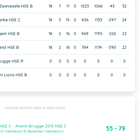
Zwevezele HSE B
18
7
11
0
1023
1066
-43
32
erke HSE C
18
3
15
0
836
1133
-297
24
gem HSE B
18
2
16
0
969
1195
-226
22
ist HSE B
18
2
16
0
784
1174
-390
22
Brugge HSE R
0
0
0
0
0
0
0
0
m Lions HSE B
0
0
0
0
0
0
0
0
OVERIGE WEDSTRIJDEN IN DEZE REEKS
SE C - Avanti Brugge 2015 HSE C
55 - 79
est-Vlaanderen B (Basketbal Vlaanderen)