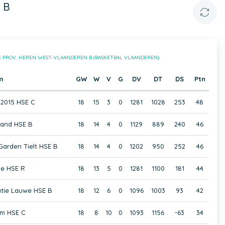
 B
E PROV. HEREN WEST-VLAANDEREN B (BASKETBAL VLAANDEREN)
m
GW
W
V
G
DV
DT
DS
Ptn
 2015 HSE C
18
15
3
0
1281
1028
253
48
land HSE B
18
14
4
0
1129
889
240
46
 Garden Tielt HSE B
18
14
4
0
1202
950
252
46
de HSE R
18
13
5
0
1281
1100
181
44
tie Lauwe HSE B
18
12
6
0
1096
1003
93
42
m HSE C
18
8
10
0
1093
1156
-63
34