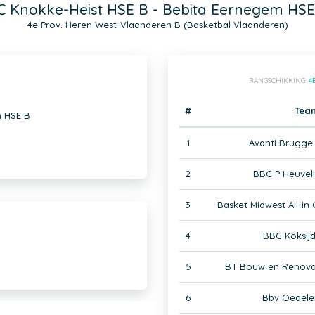
C Knokke-Heist HSE B - Bebita Eernegem HSE
4e Prov. Heren West-Vlaanderen B (Basketbal Vlaanderen)
RANGSCHIKKING:
4
#
Tea
m HSE B
1
Avanti Brugge
2
BBC P Heuvel
3
Basket Midwest All-in
4
BBC Koksij
5
BT Bouw en Renova
6
Bbv Oedele