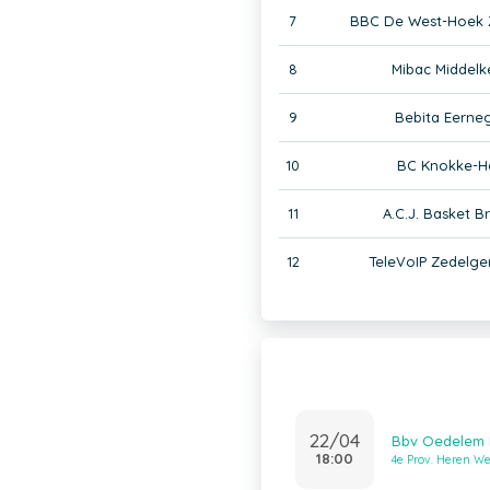
7
BBC De West-Hoek 
8
Mibac Middelk
9
Bebita Eerne
10
BC Knokke-He
11
A.C.J. Basket 
12
TeleVoIP Zedelge
22/04
Bbv Oedelem H
18:00
4e Prov. Heren W