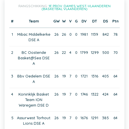
RANGSCHIKKING:
1E PROV. DAMES WEST-VLAANDEREN
(BASKETBAL VLAANDEREN)
#
Team
GW
W
V
G
DV
DT
DS
Ptn
1
Mibac Middelkerke
26
26
0
0
1981
1139
842
78
DSE A
2
BC Oostende
26
22
4
0
1799
1299
500
70
Basket@Sea DSE
A
3
Bbv Oedelem DSE
26
19
7
0
1721
1316
405
64
A
4
Koninklijk Basket
26
19
7
0
1746
1322
424
64
Team ION
Waregem DSE D
5
Assurwest Torhout
26
19
7
0
1676
1291
385
64
Lions DSE A