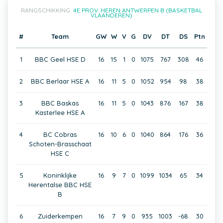
RANGSCHIKKING:
4E PROV. HEREN ANTWERPEN B (BASKETBAL
VLAANDEREN)
#
Team
GW
W
V
G
DV
DT
DS
Ptn
1
BBC Geel HSE D
16
15
1
0
1075
767
308
46
2
BBC Berlaar HSE A
16
11
5
0
1052
954
98
38
3
BBC Baskas
16
11
5
0
1043
876
167
38
Kasterlee HSE A
4
BC Cobras
16
10
6
0
1040
864
176
36
Schoten-Brasschaat
HSE C
5
Koninklijke
16
9
7
0
1099
1034
65
34
Herentalse BBC HSE
B
6
Zuiderkempen
16
7
9
0
935
1003
-68
30