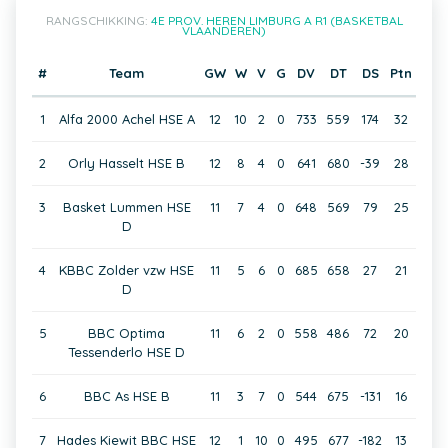
RANGSCHIKKING:
4E PROV. HEREN LIMBURG A R1 (BASKETBAL
VLAANDEREN)
#
Team
GW
W
V
G
DV
DT
DS
Ptn
1
Alfa 2000 Achel HSE A
12
10
2
0
733
559
174
32
2
Orly Hasselt HSE B
12
8
4
0
641
680
-39
28
3
Basket Lummen HSE
11
7
4
0
648
569
79
25
D
4
KBBC Zolder vzw HSE
11
5
6
0
685
658
27
21
D
5
BBC Optima
11
6
2
0
558
486
72
20
Tessenderlo HSE D
6
BBC As HSE B
11
3
7
0
544
675
-131
16
7
Hades Kiewit BBC HSE
12
1
10
0
495
677
-182
13