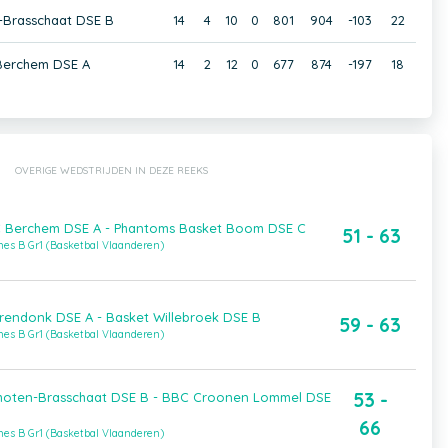
-Brasschaat DSE B
14
4
10
0
801
904
-103
22
Berchem DSE A
14
2
12
0
677
874
-197
18
OVERIGE WEDSTRIJDEN IN DEZE REEKS
C Berchem DSE A - Phantoms Basket Boom DSE C
51 - 63
es B Gr1 (Basketbal Vlaanderen)
endonk DSE A - Basket Willebroek DSE B
59 - 63
es B Gr1 (Basketbal Vlaanderen)
53 -
hoten-Brasschaat DSE B - BBC Croonen Lommel DSE
66
es B Gr1 (Basketbal Vlaanderen)