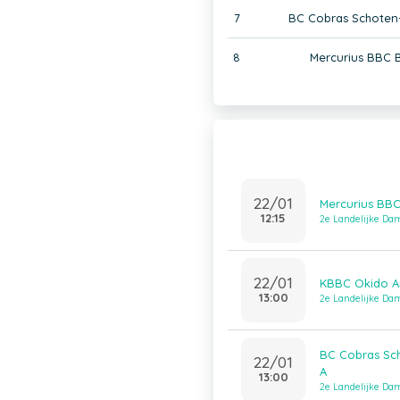
7
BC Cobras Schoten
8
Mercurius BBC 
22/01
Mercurius BB
12:15
2e Landelijke Dam
22/01
KBBC Okido Ar
13:00
2e Landelijke Dam
BC Cobras Sc
22/01
A
13:00
2e Landelijke Dam