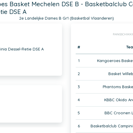
es Basket Mechelen DSE B - Basketbalclub 
tie DSE A
2e Landelijke Dames B Gr1 (Basketbal Vlaanderen)
RANGSCHIKKI
#
Te
nia Dessel-Retie DSE A
1
Kangoeroes Baske
2
Basket Wille
3
Phantoms Bask
4
KBBC Okido Ar
5
BBC Croonen 
6
Basketbalclub Campini