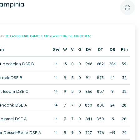
Campinia
NG:
2E LANDELIJKE DAMES B GR1 (BASKETBAL VLAANDEREN)
am
GW
W
V
G
DV
DT
DS
Ptn
t Mechelen DSE B
14
13
0
0
966
682
284
39
broek DSE B
14
9
5
0
914
873
41
32
et Boom DSE C
14
9
5
0
866
857
9
32
endonk DSE A
14
7
7
0
830
806
24
28
Lommel DSE A
14
7
7
0
841
850
-9
28
a Dessel-Retie DSE A
14
5
9
0
727
776
-49
24