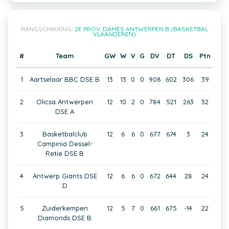
RANGSCHIKKING:
2E PROV. DAMES ANTWERPEN B (BASKETBAL
VLAANDEREN)
#
Team
GW
W
V
G
DV
DT
DS
Ptn
1
Aartselaar BBC DSE B
13
13
0
0
908
602
306
39
2
Olicsa Antwerpen
12
10
2
0
784
521
263
32
DSE A
3
Basketbalclub
12
6
6
0
677
674
3
24
Campinia Dessel-
Retie DSE B
4
Antwerp Giants DSE
12
6
6
0
672
644
28
24
D
5
Zuiderkempen
12
5
7
0
661
675
-14
22
Diamonds DSE B