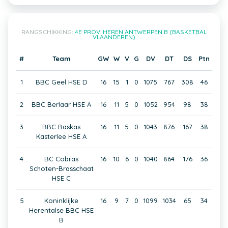
RANGSCHIKKING:
4E PROV. HEREN ANTWERPEN B (BASKETBAL
VLAANDEREN)
#
Team
GW
W
V
G
DV
DT
DS
Ptn
1
BBC Geel HSE D
16
15
1
0
1075
767
308
46
2
BBC Berlaar HSE A
16
11
5
0
1052
954
98
38
3
BBC Baskas
16
11
5
0
1043
876
167
38
Kasterlee HSE A
4
BC Cobras
16
10
6
0
1040
864
176
36
Schoten-Brasschaat
HSE C
5
Koninklijke
16
9
7
0
1099
1034
65
34
Herentalse BBC HSE
B