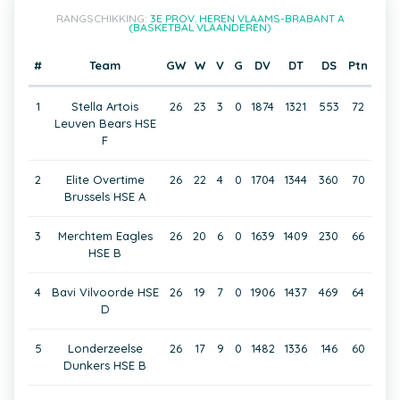
RANGSCHIKKING:
3E PROV. HEREN VLAAMS-BRABANT A
(BASKETBAL VLAANDEREN)
#
Team
GW
W
V
G
DV
DT
DS
Ptn
1
Stella Artois
26
23
3
0
1874
1321
553
72
Leuven Bears HSE
F
2
Elite Overtime
26
22
4
0
1704
1344
360
70
Brussels HSE A
3
Merchtem Eagles
26
20
6
0
1639
1409
230
66
HSE B
4
Bavi Vilvoorde HSE
26
19
7
0
1906
1437
469
64
D
5
Londerzeelse
26
17
9
0
1482
1336
146
60
Dunkers HSE B