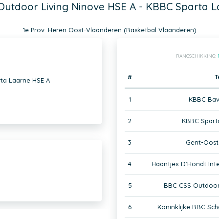
utdoor Living Ninove HSE A - KBBC Sparta 
1e Prov. Heren Oost-Vlaanderen (Basketbal Vlaanderen)
RANGSCHIKKING:
#
T
ta Laarne HSE A
1
KBBC Bav
2
KBBC Spart
3
Gent-Oost
4
Haantjes-D'Hondt Int
5
BBC CSS Outdoor 
6
Koninklijke BBC Sc