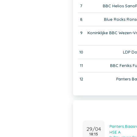
7
BBC Helios Sano
8
Blue Rocks Rons
9
Koninklijke BBC Wezen-V
10
LDP Do
11
BBC Feniks Fu
12
Panters B
Panters Baasr
29/04
HSE A
18:15