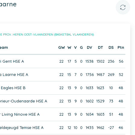
Laarne
1E PROV. HEREN OOST-VLAANDEREN (BASKETBAL VLAANDEREN)
eam
GW
W
V
G
DV
DT
DS
Ptn
i Gent HSE A
22
17
5
0
1538
1302
236
56
a Laarne HSE A
22
15
7
0
1756
1487
269
52
 Eagles HSE B
22
13
9
0
1633
1623
10
48
erieur-Oudenaarde HSE A
22
13
9
0
1602
1529
73
48
Living Ninove HSE A
22
13
9
0
1654
1603
51
48
heldejeugd Temse HSE A
22
12
10
0
1435
1462
-27
46