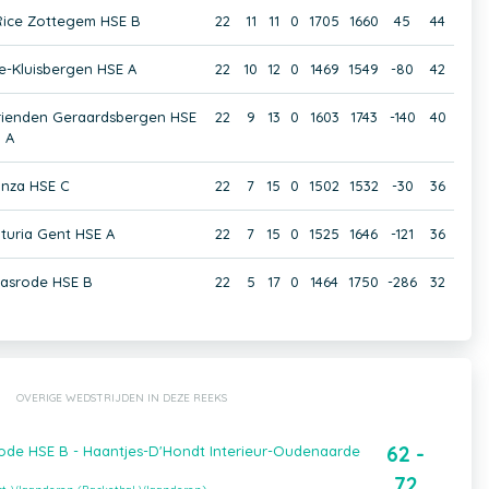
Rice Zottegem HSE B
22
11
11
0
1705
1660
45
44
e-Kluisbergen HSE A
22
10
12
0
1469
1549
-80
42
rienden Geraardsbergen HSE
22
9
13
0
1603
1743
-140
40
A
nza HSE C
22
7
15
0
1502
1532
-30
36
turia Gent HSE A
22
7
15
0
1525
1646
-121
36
aasrode HSE B
22
5
17
0
1464
1750
-286
32
OVERIGE WEDSTRIJDEN IN DEZE REEKS
62 -
ode HSE B - Haantjes-D'Hondt Interieur-Oudenaarde
72