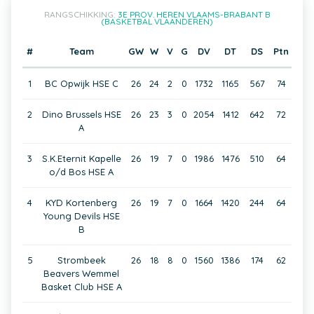
RANGSCHIKKING:
3E PROV. HEREN VLAAMS-BRABANT B
(BASKETBAL VLAANDEREN)
#
Team
GW
W
V
G
DV
DT
DS
Ptn
1
BC Opwijk HSE C
26
24
2
0
1732
1165
567
74
2
Dino Brussels HSE
26
23
3
0
2054
1412
642
72
A
3
S.K.Eternit Kapelle
26
19
7
0
1986
1476
510
64
o/d Bos HSE A
4
KYD Kortenberg
26
19
7
0
1664
1420
244
64
Young Devils HSE
B
5
Strombeek
26
18
8
0
1560
1386
174
62
Beavers Wemmel
Basket Club HSE A