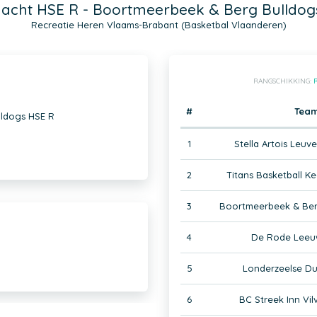
acht HSE R - Boortmeerbeek & Berg Bulldog
Recreatie Heren Vlaams-Brabant (Basketbal Vlaanderen)
RANGSCHIKKING:
#
Tea
lldogs HSE R
1
Stella Artois Leuv
2
Titans Basketball K
3
Boortmeerbeek & Ber
4
De Rode Leeu
5
Londerzeelse Du
6
BC Streek Inn Vi