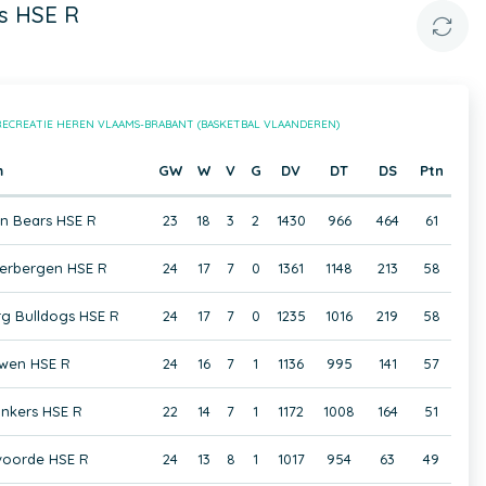
s HSE R
RECREATIE HEREN VLAAMS-BRABANT (BASKETBAL VLAANDEREN)
m
GW
W
V
G
DV
DT
DS
Ptn
en Bears HSE R
23
18
3
2
1430
966
464
61
eerbergen HSE R
24
17
7
0
1361
1148
213
58
g Bulldogs HSE R
24
17
7
0
1235
1016
219
58
wen HSE R
24
16
7
1
1136
995
141
57
nkers HSE R
22
14
7
1
1172
1008
164
51
lvoorde HSE R
24
13
8
1
1017
954
63
49