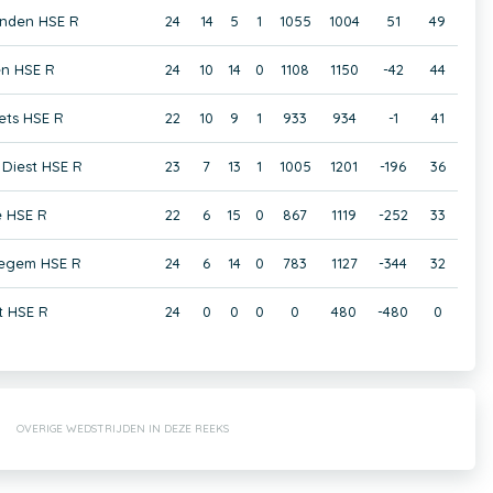
anden HSE R
24
14
5
1
1055
1004
51
49
en HSE R
24
10
14
0
1108
1150
-42
44
ets HSE R
22
10
9
1
933
934
-1
41
Diest HSE R
23
7
13
1
1005
1201
-196
36
e HSE R
22
6
15
0
867
1119
-252
33
iegem HSE R
24
6
14
0
783
1127
-344
32
 HSE R
24
0
0
0
0
480
-480
0
OVERIGE WEDSTRIJDEN IN DEZE REEKS