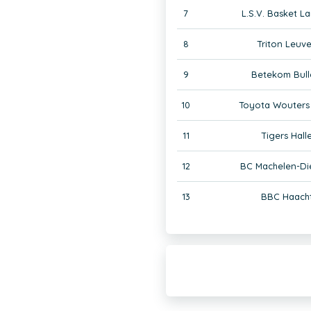
7
L.S.V. Basket L
8
Triton Leuv
9
Betekom Bull
10
Toyota Wouters 
11
Tigers Hall
12
BC Machelen-D
13
BBC Haacht