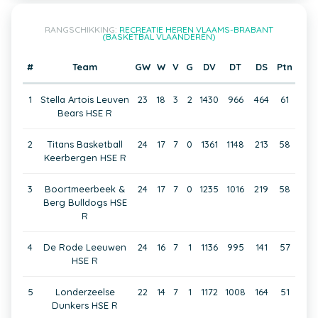
RANGSCHIKKING:
RECREATIE HEREN VLAAMS-BRABANT
(BASKETBAL VLAANDEREN)
#
Team
GW
W
V
G
DV
DT
DS
Ptn
1
Stella Artois Leuven
23
18
3
2
1430
966
464
61
Bears HSE R
2
Titans Basketball
24
17
7
0
1361
1148
213
58
Keerbergen HSE R
3
Boortmeerbeek &
24
17
7
0
1235
1016
219
58
Berg Bulldogs HSE
R
4
De Rode Leeuwen
24
16
7
1
1136
995
141
57
HSE R
5
Londerzeelse
22
14
7
1
1172
1008
164
51
Dunkers HSE R