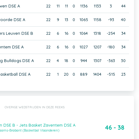
wen DSE A
22
11
11
0
1136
1133
3
44
lvoorde DSE A
22
9
13
0
1065
1158
-93
40
ers Leuven DSE B
22
6
16
0
1064
1318
-254
34
entem DSE A
22
6
16
0
1027
1207
-180
34
g Bulldogs DSE A
22
4
18
0
944
1307
-363
30
asketball DSE A
22
1
20
0
889
1404
-515
23
OVERIGE WEDSTRIJDEN IN DEZE REEKS
n DSE B - Jets Basket Zaventem DSE A
46 - 38
laams-Brabant (Basketbal Vlaanderen)