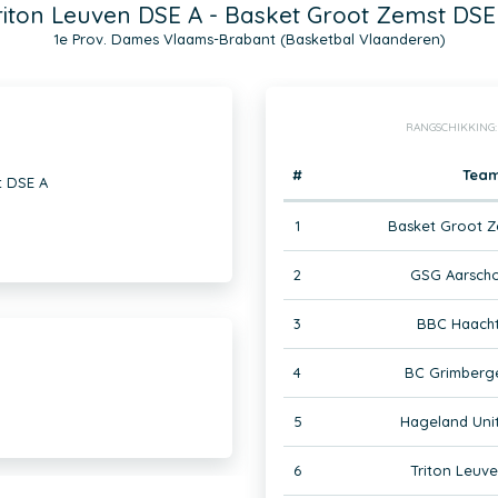
riton Leuven DSE A - Basket Groot Zemst DSE
1e Prov. Dames Vlaams-Brabant (Basketbal Vlaanderen)
RANGSCHIKKING
#
Tea
t DSE A
1
Basket Groot Z
2
GSG Aarscho
3
BBC Haacht
4
BC Grimberg
5
Hageland Uni
6
Triton Leuv