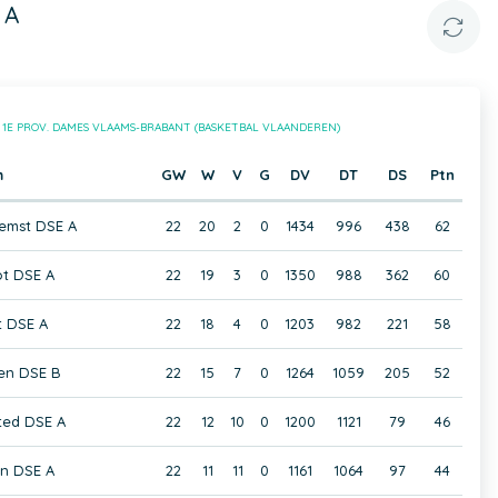
 A
:
1E PROV. DAMES VLAAMS-BRABANT (BASKETBAL VLAANDEREN)
m
GW
W
V
G
DV
DT
DS
Ptn
emst DSE A
22
20
2
0
1434
996
438
62
t DSE A
22
19
3
0
1350
988
362
60
 DSE A
22
18
4
0
1203
982
221
58
en DSE B
22
15
7
0
1264
1059
205
52
ted DSE A
22
12
10
0
1200
1121
79
46
en DSE A
22
11
11
0
1161
1064
97
44