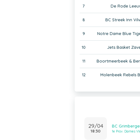
7
De Rode Leeu
8
BC Streek Inn Vi
9
Notre Dame Blue Tig
10
Jets Basket Zav
11
Boortmeerbeek & Ber
12
Molenbeek Rebels B
29/04
BC Grimberge
18:30
1e Prov. Dames V