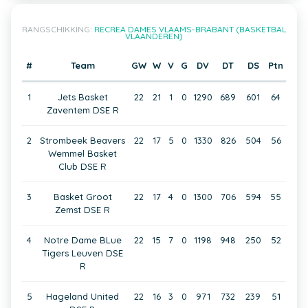
RANGSCHIKKING:
RECREA DAMES VLAAMS-BRABANT (BASKETBAL
VLAANDEREN)
#
Team
GW
W
V
G
DV
DT
DS
Ptn
1
Jets Basket
22
21
1
0
1290
689
601
64
Zaventem DSE R
2
Strombeek Beavers
22
17
5
0
1330
826
504
56
Wemmel Basket
Club DSE R
3
Basket Groot
22
17
4
0
1300
706
594
55
Zemst DSE R
4
Notre Dame BLue
22
15
7
0
1198
948
250
52
Tigers Leuven DSE
R
5
Hageland United
22
16
3
0
971
732
239
51