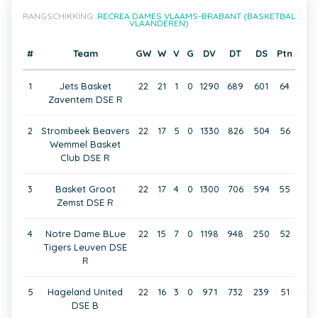
RANGSCHIKKING:
RECREA DAMES VLAAMS-BRABANT (BASKETBAL
VLAANDEREN)
#
Team
GW
W
V
G
DV
DT
DS
Ptn
1
Jets Basket
22
21
1
0
1290
689
601
64
Zaventem DSE R
2
Strombeek Beavers
22
17
5
0
1330
826
504
56
Wemmel Basket
Club DSE R
3
Basket Groot
22
17
4
0
1300
706
594
55
Zemst DSE R
4
Notre Dame BLue
22
15
7
0
1198
948
250
52
Tigers Leuven DSE
R
5
Hageland United
22
16
3
0
971
732
239
51
DSE B