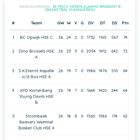
RANGSCHIKKING:
3E PROV. HEREN VLAAMS-BRABANT B
(BASKETBAL VLAANDEREN)
#
Team
GW
W
V
G
DV
DT
DS
Ptn
1
BC Opwijk HSE C
26
24
2
0
1732
1165
567
74
2
Dino Brussels HSE
26
23
3
0
2054
1412
642
72
A
3
S.K.Eternit Kapelle
26
19
7
0
1986
1476
510
64
o/d Bos HSE A
4
KYD Kortenberg
26
19
7
0
1664
1420
244
64
Young Devils HSE
B
5
Strombeek
26
18
8
0
1560
1386
174
62
Beavers Wemmel
Basket Club HSE A