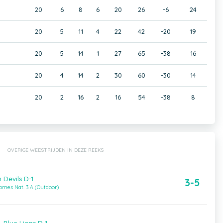
20
6
8
6
20
26
-6
24
20
5
11
4
22
42
-20
19
20
5
14
1
27
65
-38
16
20
4
14
2
30
60
-30
14
20
2
16
2
16
54
-38
8
OVERIGE WEDSTRIJDEN IN DEZE REEKS
n Devils D-1
3-5
ames Nat. 3 A (Outdoor)