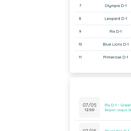
7
Olympia D-1
8
Leopard D-1
9
Rix D-1
10
Blue Lions D-1
11
Primerose D-1
07/05
Rix D-1 - Gree
12:00
Belgian League D
07/05