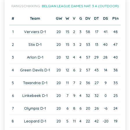
RANGSCHIKKING:
BELGIAN LEAGUE DAMES NAT. 3 A (OUTDOOR)
#
Team
GW
W
V
G
DV
DT
DS
Ptn
1
Verviers D-1
20
15
2
3
58
17
41
48
2
Stix D-1
20
15
3
2
53
13
40
47
3
Arlon D-1
20
12
4
4
57
29
28
40
4
Green Devils D-1
20
12
6
2
57
43
14
38
5
Taxandria D-1
20
11
7
2
36
27
9
35
6
Linkebeek D-1
20
7
9
4
32
32
0
25
7
Olympia D-1
20
6
8
6
20
26
-6
24
8
Leopard D-1
20
5
11
4
22
42
-20
19