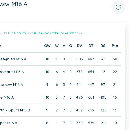
vzw M16 A
KING:
U16 MEISJES NIVEAU 2 A (BASKETBAL VLAANDEREN)
m
GW
W
V
G
DV
DT
DS
Ptn
ket@Sea M16 A
10
10
0
0
803
442
361
30
selare M16 A
10
6
4
0
638
654
-16
22
ne vzw M16 A
9
6
3
0
544
447
97
21
e M16 A
10
3
7
0
496
601
-105
16
trijk Spurs M16 B
9
2
7
0
492
615
-123
13
per M16 A
8
1
7
0
360
574
-214
10