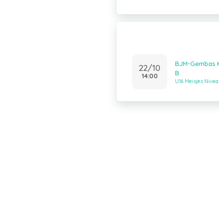
BJM-Gembas Kn
22/10
B
14:00
U16 Meisjes Nivea