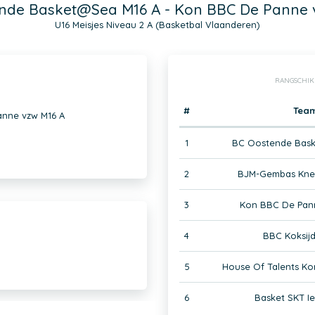
nde Basket@Sea M16 A - Kon BBC De Panne 
U16 Meisjes Niveau 2 A (Basketbal Vlaanderen)
RANGSCHIK
#
Tea
nne vzw M16 A
1
BC Oostende Bas
2
BJM-Gembas Knes
3
Kon BBC De Pan
4
BBC Koksijd
5
House Of Talents Kor
6
Basket SKT Ie