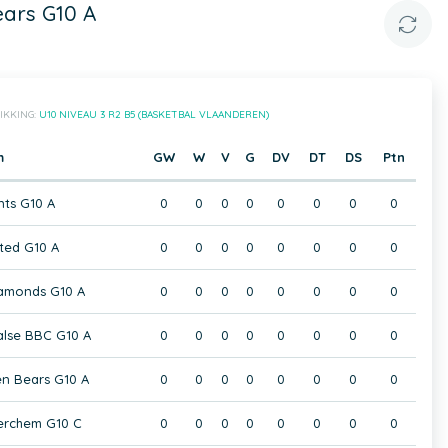
ears G10 A
IKKING:
U10 NIVEAU 3 R2 B5 (BASKETBAL VLAANDEREN)
m
GW
W
V
G
DV
DT
DS
Ptn
nts G10 A
0
0
0
0
0
0
0
0
ted G10 A
0
0
0
0
0
0
0
0
amonds G10 A
0
0
0
0
0
0
0
0
alse BBC G10 A
0
0
0
0
0
0
0
0
en Bears G10 A
0
0
0
0
0
0
0
0
erchem G10 C
0
0
0
0
0
0
0
0