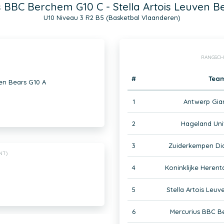
 BBC Berchem G10 C - Stella Artois Leuven B
U10 Niveau 3 R2 B5 (Basketbal Vlaanderen)
RANGSCH
#
Tea
ven Bears G10 A
1
Antwerp Gia
2
Hageland Uni
3
Zuiderkempen Di
NT)
4
Koninklijke Herent
5
Stella Artois Leuv
6
Mercurius BBC B