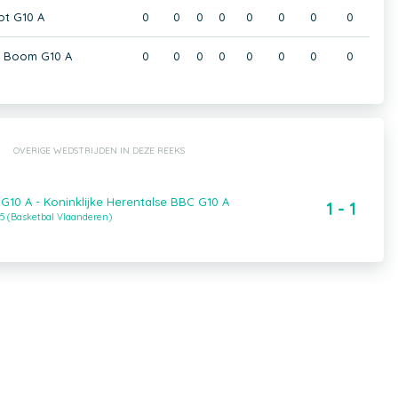
ot G10 A
0
0
0
0
0
0
0
0
t Boom G10 A
0
0
0
0
0
0
0
0
OVERIGE WEDSTRIJDEN IN DEZE REEKS
G10 A - Koninklijke Herentalse BBC G10 A
1 - 1
5 (Basketbal Vlaanderen)