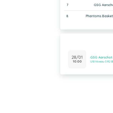
7
GSG Aarsch
8
Phantoms Baske
28/01
GSG Aarschot 
10:00
U10 Niveau 3 R2 B