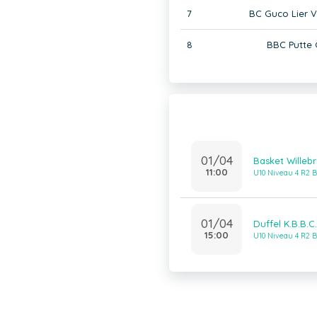
7
BC Guco Lier 
8
BBC Putte 
01/04
Basket Willeb
11:00
U10 Niveau 4 R2 B
01/04
Duffel K.B.B.C
15:00
U10 Niveau 4 R2 B