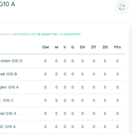
G10 A
IKKING:
U10 NIVEAU 4 R2 B8 (BASKETBAL VLAANDEREN)
GW
W
V
G
DV
DT
DS
Ptn
rchem G10 D
0
0
0
0
0
0
0
0
oek G10 B
0
0
0
0
0
0
0
0
jlen G10 A
0
0
0
0
0
0
0
0
C. G10 C
0
0
0
0
0
0
0
0
el G10 A
0
0
0
0
0
0
0
0
BC G10 A
0
0
0
0
0
0
0
0