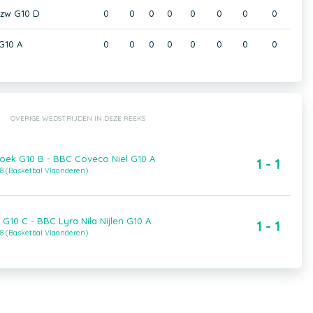
Vzw G10 D
0
0
0
0
0
0
0
0
G10 A
0
0
0
0
0
0
0
0
OVERIGE WEDSTRIJDEN IN DEZE REEKS
roek G10 B - BBC Coveco Niel G10 A
1 - 1
8 (Basketbal Vlaanderen)
. G10 C - BBC Lyra Nila Nijlen G10 A
1 - 1
8 (Basketbal Vlaanderen)