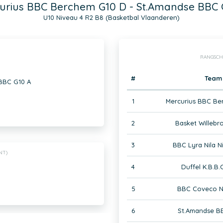
urius BBC Berchem G10 D - St.Amandse BBC 
U10 Niveau 4 R2 B8 (Basketbal Vlaanderen)
RANGSCH
#
Team
BBC G10 A
1
Mercurius BBC Be
2
Basket Willebr
3
BBC Lyra Nila Ni
NT)
4
Duffel K.B.B.
5
BBC Coveco Ni
6
St.Amandse B