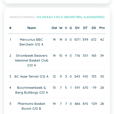
RANGSCHIKKING:
U12 NIVEAU 3 R2 D (BASKETBAL VLAANDEREN)
#
Team
GW
W
V
G
DV
DT
DS
Ptn
1
Mercurius BBC
14
14
0
0
1071
399
672
42
Berchem G12 A
2
Strombeek Beavers
14
10
4
0
716
551
165
34
Wemmel Basket Club
G12 A
3
BC Asse-Ternat G12 A
12
9
3
0
545
410
135
30
4
Boortmeerbeek &
13
7
5
1
591
670
-79
28
Berg Bulldogs G12 A
5
Phantoms Basket
14
7
7
0
686
815
-129
28
Boom G12 B