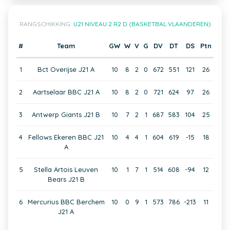
RANGSCHIKKING:
U21 NIVEAU 2 R2 D (BASKETBAL VLAANDEREN)
#
Team
GW
W
V
G
DV
DT
DS
Ptn
1
Bct Overijse J21 A
10
8
2
0
672
551
121
26
2
Aartselaar BBC J21 A
10
8
2
0
721
624
97
26
3
Antwerp Giants J21 B
10
7
2
1
687
583
104
25
4
Fellows Ekeren BBC J21
10
4
4
1
604
619
-15
18
A
5
Stella Artois Leuven
10
1
7
1
514
608
-94
12
Bears J21 B
6
Mercurius BBC Berchem
10
0
9
1
573
786
-213
11
J21 A