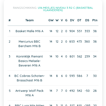
RANGSCHIKKING:
U16 MEISJES NIVEAU 3 R2 C (BASKETBAL
VLAANDEREN)
#
Team
GW
W
V
G
DV
DT
DS
Ptn
1
Basket Malle M16 A
14
12
2
0
904
551
353
38
2
Mercurius BBC
14
12
2
0
853
473
380
38
Berchem M16 B
3
Koninklijk Remant
14
10
4
0
801
562
239
34
Basics Melsele-
Beveren M16 A
4
BC Cobras Schoten-
14
8
6
0
593
586
7
30
Brasschaat M16 B
5
Antwerp Wolf Pack
14
7
7
0
492
542
-50
28
M16 A
6
BBC Lyra Nila Nijlen
14
3
11
0
517
810
-293
20