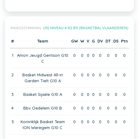
RANGSCHIKKING:
U10 NIVEAU 4 R2 B3 (BASKETBAL VLAANDEREN)
#
Team
GW
W
V
G
DV
DT
DS
Ptn
1
Amon Jeugd Gentson G10
0
0
0
0
0
0
0
0
C
2
Basket Midwest All-in
0
0
0
0
0
0
0
0
Garden Tielt G10 A
3
Basket Sijsele G10 A
0
0
0
0
0
0
0
0
4
Bbv Oedelem G10 B
0
0
0
0
0
0
0
0
5
Koninklijk Basket Team
0
0
0
0
0
0
0
0
ION Waregem G10 C