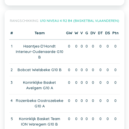
RANGSCHIKKING:
U10 NIVEAU 4 R2 B4 (BASKETBAL VLAANDEREN)
#
Team
GW
W
V
G
DV
DT
DS
Ptn
1
Haantjes-D'Hondt
0
0
0
0
0
0
0
0
Interieur-Oudenaarde G10
B
2
Bobcat Wielsbeke G10 B
0
0
0
0
0
0
0
0
3
Koninklijke Basket
0
0
0
0
0
0
0
0
Avelgem G10 A
4
Rozenbeka Oostrozebeke
0
0
0
0
0
0
0
0
G10 A
5
Koninklijk Basket Team
0
0
0
0
0
0
0
0
ION Waregem G10 B