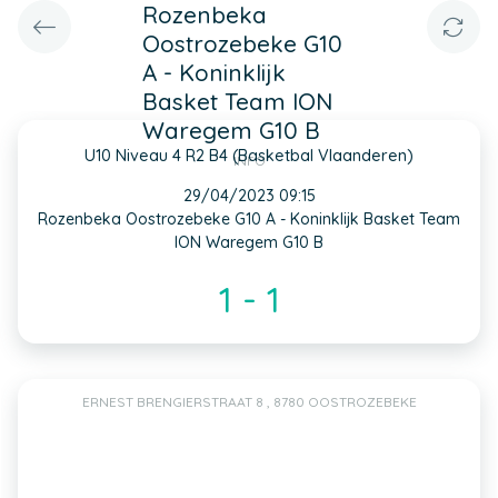
Rozenbeka
Oostrozebeke G10
A - Koninklijk
Basket Team ION
Waregem G10 B
U10 Niveau 4 R2 B4 (Basketbal Vlaanderen)
INFO
29/04/2023 09:15
Rozenbeka Oostrozebeke G10 A - Koninklijk Basket Team
ION Waregem G10 B
1 - 1
ERNEST BRENGIERSTRAAT 8 , 8780 OOSTROZEBEKE