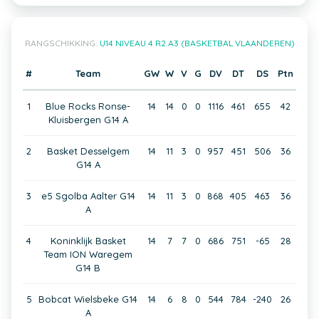
RANGSCHIKKING:
U14 NIVEAU 4 R2 A3 (BASKETBAL VLAANDEREN)
#
Team
GW
W
V
G
DV
DT
DS
Ptn
1
Blue Rocks Ronse-
14
14
0
0
1116
461
655
42
Kluisbergen G14 A
2
Basket Desselgem
14
11
3
0
957
451
506
36
G14 A
3
e5 Sgolba Aalter G14
14
11
3
0
868
405
463
36
A
4
Koninklijk Basket
14
7
7
0
686
751
-65
28
Team ION Waregem
G14 B
5
Bobcat Wielsbeke G14
14
6
8
0
544
784
-240
26
A