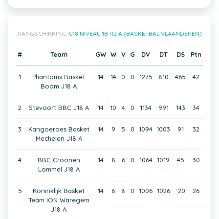
RANGSCHIKKING:
U18 NIVEAU 1B R2 A (BASKETBAL VLAANDEREN)
#
Team
GW
W
V
G
DV
DT
DS
Ptn
1
Phantoms Basket
14
14
0
0
1275
810
465
42
Boom J18 A
2
Stevoort BBC J18 A
14
10
4
0
1134
991
143
34
3
Kangoeroes Basket
14
9
5
0
1094
1003
91
32
Mechelen J18 A
4
BBC Croonen
14
8
6
0
1064
1019
45
30
Lommel J18 A
5
Koninklijk Basket
14
6
8
0
1006
1026
-20
26
Team ION Waregem
J18 A