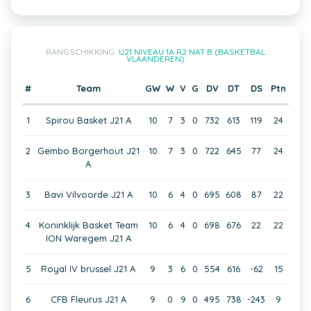
RANGSCHIKKING:
U21 NIVEAU 1A R2 NAT B (BASKETBAL
VLAANDEREN)
#
Team
GW
W
V
G
DV
DT
DS
Ptn
1
Spirou Basket J21 A
10
7
3
0
732
613
119
24
2
Gembo Borgerhout J21
10
7
3
0
722
645
77
24
A
3
Bavi Vilvoorde J21 A
10
6
4
0
695
608
87
22
4
Koninklijk Basket Team
10
6
4
0
698
676
22
22
ION Waregem J21 A
5
Royal IV brussel J21 A
9
3
6
0
554
616
-62
15
6
CFB Fleurus J21 A
9
0
9
0
495
738
-243
9