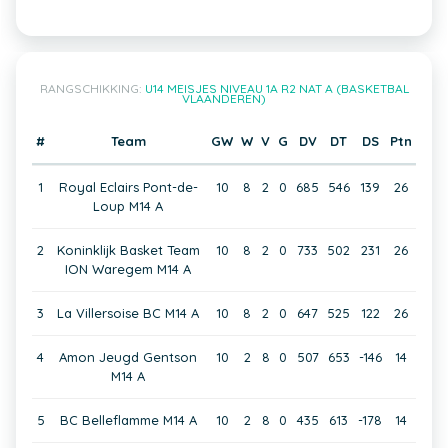
RANGSCHIKKING:
U14 MEISJES NIVEAU 1A R2 NAT A (BASKETBAL
VLAANDEREN)
#
Team
GW
W
V
G
DV
DT
DS
Ptn
1
Royal Eclairs Pont-de-
10
8
2
0
685
546
139
26
Loup M14 A
2
Koninklijk Basket Team
10
8
2
0
733
502
231
26
ION Waregem M14 A
3
La Villersoise BC M14 A
10
8
2
0
647
525
122
26
4
Amon Jeugd Gentson
10
2
8
0
507
653
-146
14
M14 A
5
BC Belleflamme M14 A
10
2
8
0
435
613
-178
14