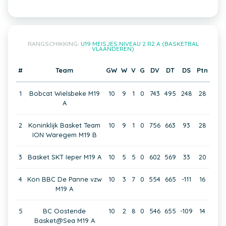
RANGSCHIKKING:
U19 MEISJES NIVEAU 2 R2 A (BASKETBAL
VLAANDEREN)
#
Team
GW
W
V
G
DV
DT
DS
Ptn
1
Bobcat Wielsbeke M19
10
9
1
0
743
495
248
28
A
2
Koninklijk Basket Team
10
9
1
0
756
663
93
28
ION Waregem M19 B
3
Basket SKT Ieper M19 A
10
5
5
0
602
569
33
20
4
Kon BBC De Panne vzw
10
3
7
0
554
665
-111
16
M19 A
5
BC Oostende
10
2
8
0
546
655
-109
14
Basket@Sea M19 A