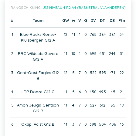
RANGSCHIKKING:
U12 NIVEAU 4 R2 A4 (BASKETBAL VLAANDEREN)
#
Team
GW
W
V
G
DV
DT
DS
Ptn
1
Blue Rocks Ronse-
12
11
1
0
765
384
381
34
Kluisbergen G12 A
2
BBC Wildcats Gavere
11
10
1
0
695
451
244
31
G12 A
3
Gent-Oost Eagles G12
12
5
7
0
522
593
-71
22
B
4
LDP Donza G12 C
11
5
6
0
450
495
-45
21
5
Amon Jeugd Gentson
11
4
7
0
527
612
-85
19
G12 B
6
Okapi Aalst G12 B
11
3
7
0
398
504
-106
16