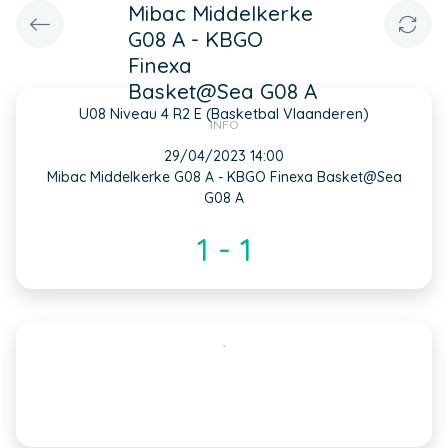
Mibac Middelkerke
G08 A - KBGO
Finexa
Basket@Sea G08 A
U08 Niveau 4 R2 E (Basketbal Vlaanderen)
INFO
29/04/2023 14:00
Mibac Middelkerke G08 A - KBGO Finexa Basket@Sea
G08 A
1 - 1
,