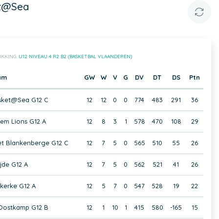
et@Sea
IKKING:
U12 NIVEAU 4 R2 B2 (BASKETBAL VLAANDEREN)
am
GW
W
V
G
DV
DT
DS
Ptn
sket@Sea G12 C
12
12
0
0
774
483
291
36
em Lions G12 A
12
8
3
1
578
470
108
29
et Blankenberge G12 C
12
7
5
0
565
510
55
26
jde G12 A
12
7
5
0
562
521
41
26
kerke G12 A
12
5
7
0
547
528
19
22
 Oostkamp G12 B
12
1
10
1
415
580
-165
15