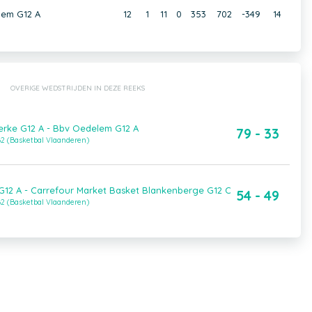
em G12 A
12
1
11
0
353
702
-349
14
OVERIGE WEDSTRIJDEN IN DEZE REEKS
erke G12 A - Bbv Oedelem G12 A
79 - 33
B2 (Basketbal Vlaanderen)
G12 A - Carrefour Market Basket Blankenberge G12 C
54 - 49
B2 (Basketbal Vlaanderen)