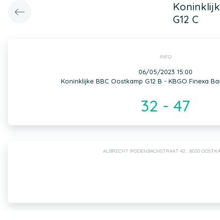
Koninkli
G12 C
INFO
06/05/2023 15:00
Koninklijke BBC Oostkamp G12 B - KBGO Finexa B
32 - 47
ALBRECHT RODENBACHSTRAAT 42 , 8020 OOSTK