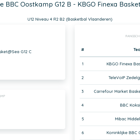
jke BBC Oostkamp G12 B - KBGO Finexa Bask
U12 Niveau 4 R2 B2 (Basketbal Vlaanderen)
RANGSCH
#
Te
asket@Sea G12 C
1
KBGO Finexa Ba
2
TeleVoIP Zedelg
3
Carrefour Market Bask
AMP
4
BBC Koksi
5
Mibac Middel
6
Koninklijke BBC